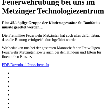
Feuerwehrübung bei uns im
Metzinger Technologiezentrum
Eine 45-köpfige Gruppe der Kindertagesstätte St. Bonifatius
musste gerettet werden…
Die Freiwillige Feuerwehr Metzingen hat auch alles dafür getan,
dass die Rettung erfolgreich durchgeführt wurde.
Wir bedanken uns bei der gesamten Mannschaft der Freiwilligen
Feuerwehr Metzingen sowie auch bei den Kindern und Eltern für
ihren tollen Einsatz.
PDF-Download Pressebereicht