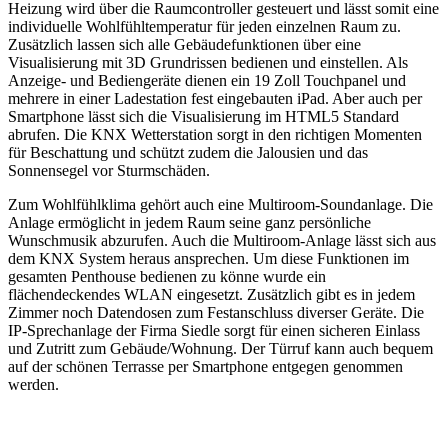
Heizung wird über die Raumcontroller gesteuert und lässt somit eine
individuelle Wohlfühltemperatur für jeden einzelnen Raum zu.
Zusätzlich lassen sich alle Gebäudefunktionen über eine
Visualisierung mit 3D Grundrissen bedienen und einstellen. Als
Anzeige- und Bediengeräte dienen ein 19 Zoll Touchpanel und
mehrere in einer Ladestation fest eingebauten iPad. Aber auch per
Smartphone lässt sich die Visualisierung im HTML5 Standard
abrufen. Die KNX Wetterstation sorgt in den richtigen Momenten
für Beschattung und schützt zudem die Jalousien und das
Sonnensegel vor Sturmschäden.
Zum Wohlfühlklima gehört auch eine Multiroom-Soundanlage. Die
Anlage ermöglicht in jedem Raum seine ganz persönliche
Wunschmusik abzurufen. Auch die Multiroom-Anlage lässt sich aus
dem KNX System heraus ansprechen. Um diese Funktionen im
gesamten Penthouse bedienen zu könne wurde ein
flächendeckendes WLAN eingesetzt. Zusätzlich gibt es in jedem
Zimmer noch Datendosen zum Festanschluss diverser Geräte. Die
IP-Sprechanlage der Firma Siedle sorgt für einen sicheren Einlass
und Zutritt zum Gebäude/Wohnung. Der Türruf kann auch bequem
auf der schönen Terrasse per Smartphone entgegen genommen
werden.